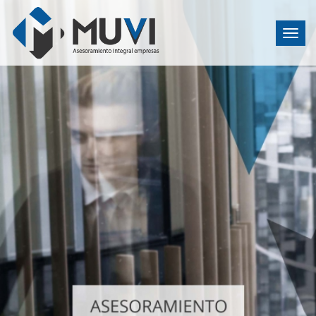
T
o
g
g
l
e
n
a
v
i
g
a
t
i
o
n